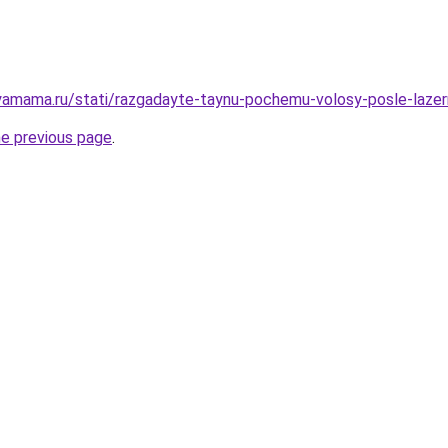
amama.ru/stati/razgadayte-taynu-pochemu-volosy-posle-lazern
he previous page
.