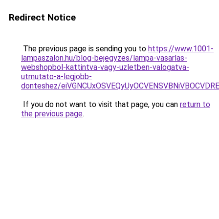
Redirect Notice
The previous page is sending you to
https://www.1001-
lampaszalon.hu/blog-bejegyzes/lampa-vasarlas-
webshopbol-kattintva-vagy-uzletben-valogatva-
utmutato-a-legjobb-
donteshez/eiVGNCUxOSVEQyUyOCVENSVBNiVBOCVDRE
If you do not want to visit that page, you can
return to
the previous page
.