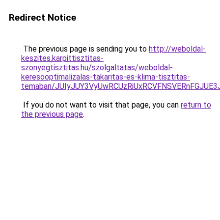
Redirect Notice
The previous page is sending you to
http://weboldal-
keszites.karpittisztitas-
szonyegtisztitas.hu/szolgaltatas/weboldal-
keresooptimalizalas-takaritas-es-klima-tisztitas-
temaban/JUIyJUY3VyUwRCUzRiUxRCVFNSVERnFGJUE
If you do not want to visit that page, you can
return to
the previous page
.