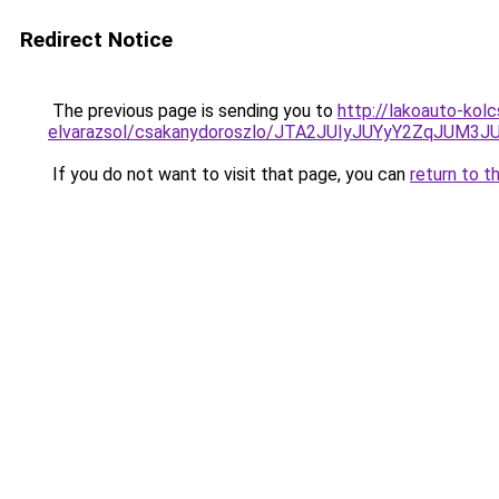
Redirect Notice
The previous page is sending you to
http://lakoauto-kol
elvarazsol/csakanydoroszlo/JTA2JUIyJUYyY2ZqJU
If you do not want to visit that page, you can
return to t