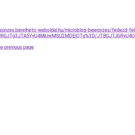
csonzes.berelheto-weboldal.hu/microblog-bejegyzes/fedezd-fel-
M3JURGJTg3JTA5YyU4MiUwMSU2MDElQTg%3D/JTBGJTJGRyU4O
he previous page
.